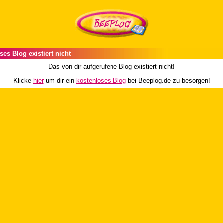
ses Blog existiert nicht
Das von dir aufgerufene Blog existiert nicht!
Klicke
hier
um dir ein
kostenloses Blog
bei Beeplog.de zu besorgen!